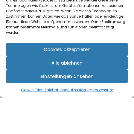
Um ein optimales Webdesign zu bieten, verwendet diese Seite
Technologien wie Cookies, um Geräteinformationen zu speichern
und/oder darauf zuzugreifen. Wenn Sie diesen Technologien
Adresse
zustimmen, können Daten wie das Surfverhalten oder eindeutige
IDs auf dieser Website aufgenommen werden. Ohne Zustimmung
können bestimmte Merkmale und Funktionen beeinträchtigt
Löwengasse 27 B
werden.
60385 Frankfurt am Main
Cookies akzeptieren
E-Mail
Alle ablehnen
info@digitale-medienwelt.de
Einstellungen ansehen
Cookie-Richtlinie
Datenschutzerklärung
Impressum
Über mich
Profil
Leistungen
Seminare
Referenzen
AGB