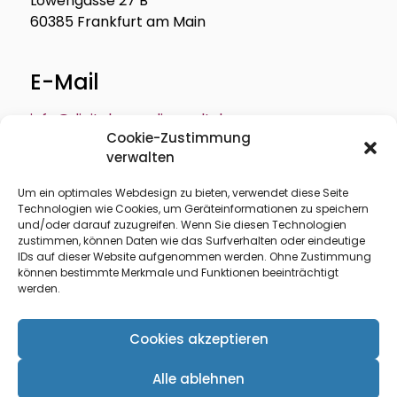
Löwengasse 27 B
60385 Frankfurt am Main
E-Mail
info@digitale-medienwelt.de
Cookie-Zustimmung
verwalten
Um ein optimales Webdesign zu bieten, verwendet diese Seite
Technologien wie Cookies, um Geräteinformationen zu speichern
Über mich
Profil
und/oder darauf zuzugreifen. Wenn Sie diesen Technologien
zustimmen, können Daten wie das Surfverhalten oder eindeutige
Leistungen
Seminare
IDs auf dieser Website aufgenommen werden. Ohne Zustimmung
können bestimmte Merkmale und Funktionen beeinträchtigt
Referenzen
AGB
werden.
Impressum
Cookies akzeptieren
Datenschutzerklärung
Alle ablehnen
Cookie-Richtlinie (EU)