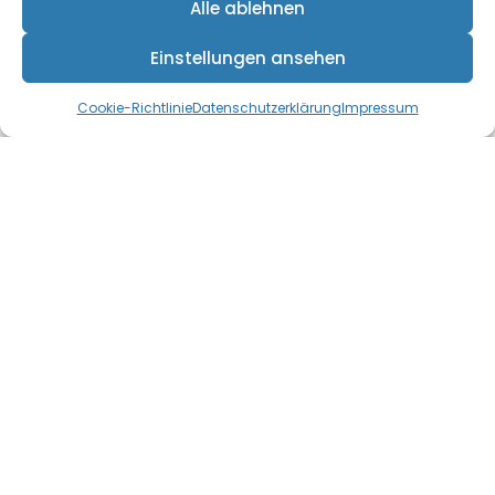
Alle ablehnen
Montag 9.00 – 18.00 Uhr
Einstellungen ansehen
Freitag 9.00 – 15.00 Uhr
Cookie-Richtlinie
Datenschutzerklärung
Impressum
Adresse
Löwengasse 27 B
60385 Frankfurt am Main
E-Mail
info@digitale-medienwelt.de
Über mich
Profil