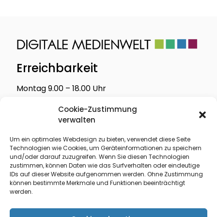
Erreichbarkeit
Montag 9.00 – 18.00 Uhr
Freitag 9.00 – 15.00 Uhr
Cookie-Zustimmung
verwalten
Adresse
Um ein optimales Webdesign zu bieten, verwendet diese Seite
Technologien wie Cookies, um Geräteinformationen zu speichern
Löwengasse 27 B
und/oder darauf zuzugreifen. Wenn Sie diesen Technologien
60385 Frankfurt am Main
zustimmen, können Daten wie das Surfverhalten oder eindeutige
IDs auf dieser Website aufgenommen werden. Ohne Zustimmung
können bestimmte Merkmale und Funktionen beeinträchtigt
werden.
E-Mail