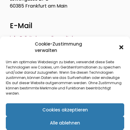
60385 Frankfurt am Main
E-Mail
info@digitale-medienwelt.de
Cookie-Zustimmung
verwalten
Um ein optimales Webdesign zu bieten, verwendet diese Seite
Technologien wie Cookies, um Geräteinformationen zu speichern
Über mich
Profil
und/oder darauf zuzugreifen. Wenn Sie diesen Technologien
zustimmen, können Daten wie das Surfverhalten oder eindeutige
Leistungen
Seminare
IDs auf dieser Website aufgenommen werden. Ohne Zustimmung
können bestimmte Merkmale und Funktionen beeinträchtigt
Referenzen
AGB
werden.
Impressum
Cookies akzeptieren
Datenschutzerklärung
Alle ablehnen
Cookie-Richtlinie (EU)