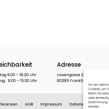
reichbarkeit
Adresse
ag 9.00 – 18.00 Uhr
Löwengasse 27 B
tag 9.00 – 15.00 Uhr
60385 Frankfurt am Main
Um ein optima
Cookies, um G
Wenn Sie dies
oder eindeuti
Zustimmung k
ferenzen
AGB
Impressum
Datenschutzerkläru
werden.