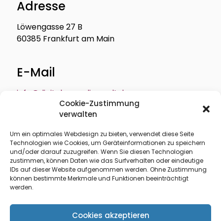
Adresse
Löwengasse 27 B
60385 Frankfurt am Main
E-Mail
info@digitale-medienwelt.de
Cookie-Zustimmung
verwalten
Um ein optimales Webdesign zu bieten, verwendet diese Seite
Technologien wie Cookies, um Geräteinformationen zu speichern
Über mich
Profil
und/oder darauf zuzugreifen. Wenn Sie diesen Technologien
zustimmen, können Daten wie das Surfverhalten oder eindeutige
Leistungen
Seminare
IDs auf dieser Website aufgenommen werden. Ohne Zustimmung
können bestimmte Merkmale und Funktionen beeinträchtigt
Referenzen
AGB
werden.
Impressum
Cookies akzeptieren
Datenschutzerklärung